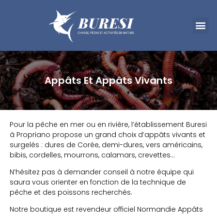
Appâts Et Appâts Vivants
Pour la pêche en mer ou en rivière, l’établissement Buresi
à Propriano propose un grand choix d’appâts vivants et
surgelés : dures de Corée, demi-dures, vers américains,
bibis, cordelles, mourrons, calamars, crevettes…
N’hésitez pas à demander conseil à notre équipe qui
saura vous orienter en fonction de la technique de
pêche et des poissons recherchés.
Notre boutique est revendeur officiel Normandie Appâts